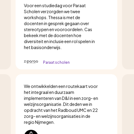
Voor een studiedag voor Paraat
Scholen verzorgden we twee
workshops. Thessa is met de
docenten in gesprek gegaan over
stereotypen en vooroordelen. Cas
bekeek met de docenten hoe
diversiteit en inclusie een rol spelen in
het basisonderwijs.
Paraat scholen
We ontwikkelden een routekaart voor
het integraal en duurzaam
implementeren van D&I in een zorg- en
welzijnsorganisatie. Dit deden we in
opdracht van het Radboud UMC en 22
zorg- en welzijnsorganisaties in de
regio Nijmegen.