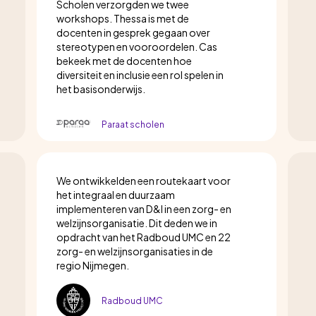
Scholen verzorgden we twee
workshops. Thessa is met de
docenten in gesprek gegaan over
stereotypen en vooroordelen. Cas
bekeek met de docenten hoe
diversiteit en inclusie een rol spelen in
het basisonderwijs.
Paraat scholen
We ontwikkelden een routekaart voor
het integraal en duurzaam
implementeren van D&I in een zorg- en
welzijnsorganisatie. Dit deden we in
opdracht van het Radboud UMC en 22
zorg- en welzijnsorganisaties in de
regio Nijmegen.
Radboud UMC