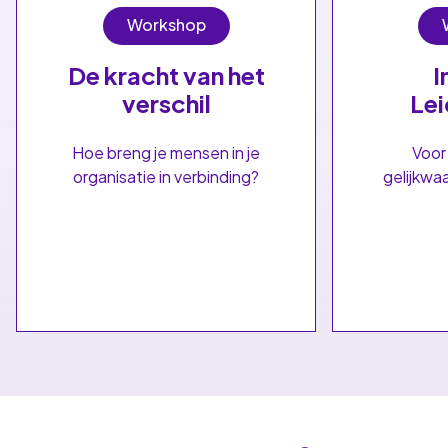
Workshop
De kracht van het
I
verschil
Le
Hoe breng je mensen in je
Voor
organisatie in verbinding?
gelijkwa